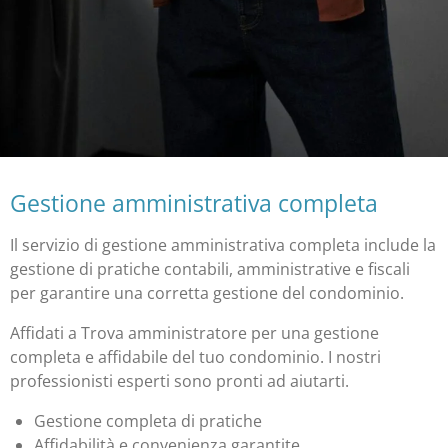
Gestione amministrativa completa
Il servizio di gestione amministrativa completa include la
gestione di pratiche contabili, amministrative e fiscali
per garantire una corretta gestione del condominio.
Affidati a Trova amministratore per una gestione
completa e affidabile del tuo condominio. I nostri
professionisti esperti sono pronti ad aiutarti.
Gestione completa di pratiche
Affidabilità e convenienza garantite