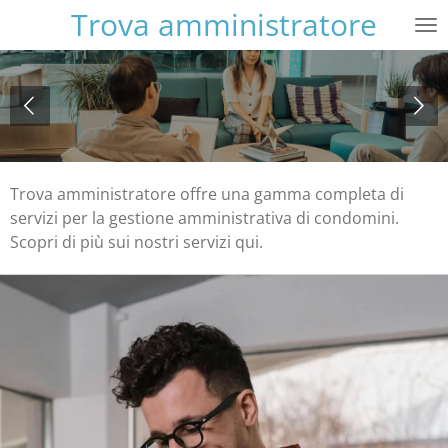
Trova amministratore
Vai
al
contenuto
principale
Trova amministratore offre una gamma completa di
servizi per la gestione amministrativa di condomini.
Scopri di più sui nostri servizi qui.